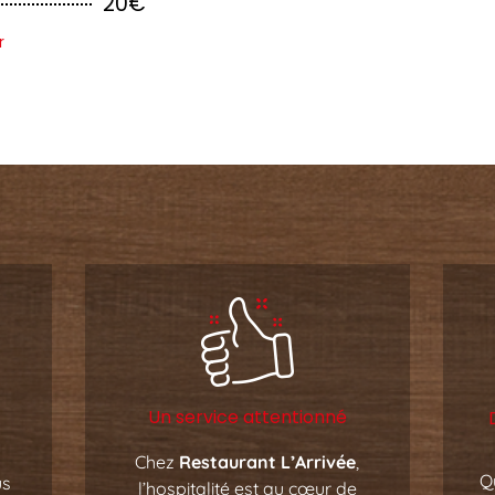
20€
r
Un service attentionné
Chez
Restaurant L’Arrivée
,
Q
us
l’hospitalité est au cœur de