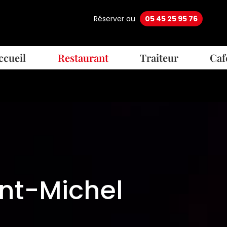
Réserver au
05 45 25 95 76
ccueil
Restaurant
Traiteur
Caf
int-Michel